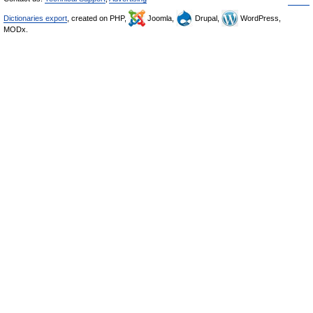
Dictionaries export
, created on PHP,
Joomla,
Drupal,
WordPress,
MODx.