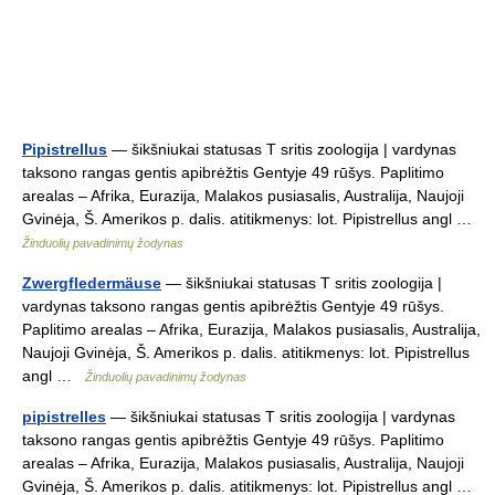
Pipistrellus
— šikšniukai statusas T sritis zoologija | vardynas
taksono rangas gentis apibrėžtis Gentyje 49 rūšys. Paplitimo
arealas – Afrika, Eurazija, Malakos pusiasalis, Australija, Naujoji
Gvinėja, Š. Amerikos p. dalis. atitikmenys: lot. Pipistrellus angl …
Žinduolių pavadinimų žodynas
Zwergfledermäuse
— šikšniukai statusas T sritis zoologija |
vardynas taksono rangas gentis apibrėžtis Gentyje 49 rūšys.
Paplitimo arealas – Afrika, Eurazija, Malakos pusiasalis, Australija,
Naujoji Gvinėja, Š. Amerikos p. dalis. atitikmenys: lot. Pipistrellus
angl …
Žinduolių pavadinimų žodynas
pipistrelles
— šikšniukai statusas T sritis zoologija | vardynas
taksono rangas gentis apibrėžtis Gentyje 49 rūšys. Paplitimo
arealas – Afrika, Eurazija, Malakos pusiasalis, Australija, Naujoji
Gvinėja, Š. Amerikos p. dalis. atitikmenys: lot. Pipistrellus angl …