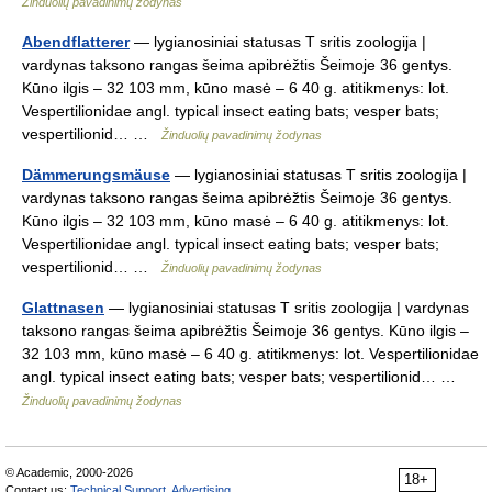
Žinduolių pavadinimų žodynas
Abendflatterer
— lygianosiniai statusas T sritis zoologija |
vardynas taksono rangas šeima apibrėžtis Šeimoje 36 gentys.
Kūno ilgis – 32 103 mm, kūno masė – 6 40 g. atitikmenys: lot.
Vespertilionidae angl. typical insect eating bats; vesper bats;
vespertilionid… …
Žinduolių pavadinimų žodynas
Dämmerungsmäuse
— lygianosiniai statusas T sritis zoologija |
vardynas taksono rangas šeima apibrėžtis Šeimoje 36 gentys.
Kūno ilgis – 32 103 mm, kūno masė – 6 40 g. atitikmenys: lot.
Vespertilionidae angl. typical insect eating bats; vesper bats;
vespertilionid… …
Žinduolių pavadinimų žodynas
Glattnasen
— lygianosiniai statusas T sritis zoologija | vardynas
taksono rangas šeima apibrėžtis Šeimoje 36 gentys. Kūno ilgis –
32 103 mm, kūno masė – 6 40 g. atitikmenys: lot. Vespertilionidae
angl. typical insect eating bats; vesper bats; vespertilionid… …
Žinduolių pavadinimų žodynas
© Academic, 2000-2026
18+
Contact us:
Technical Support
,
Advertising