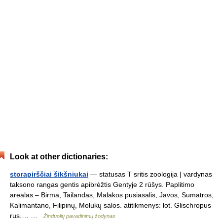
Look at other dictionaries:
storapirščiai šikšniukai
— statusas T sritis zoologija | vardynas
taksono rangas gentis apibrėžtis Gentyje 2 rūšys. Paplitimo
arealas – Birma, Tailandas, Malakos pusiasalis, Javos, Sumatros,
Kalimantano, Filipinų, Molukų salos. atitikmenys: lot. Glischropus
rus.… …
Žinduolių pavadinimų žodynas