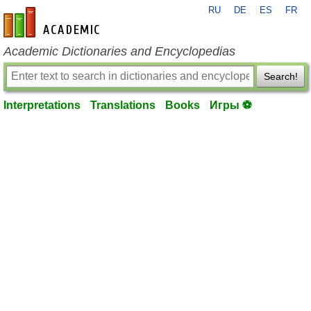
RU
DE
ES
FR
en-academic.com
Academic Dictionaries and Encyclopedias
Search!
Interpretations
Translations
Books
Игры ⚽