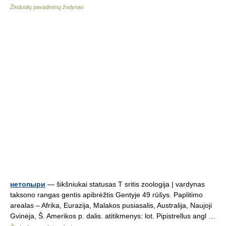
Žinduolių pavadinimų žodynas
нетопыри
— šikšniukai statusas T sritis zoologija | vardynas
taksono rangas gentis apibrėžtis Gentyje 49 rūšys. Paplitimo
arealas – Afrika, Eurazija, Malakos pusiasalis, Australija, Naujoji
Gvinėja, Š. Amerikos p. dalis. atitikmenys: lot. Pipistrellus angl …