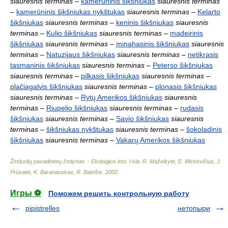
siauresnis terminas
–
kamerūninis šikšniukas
siauresnis terminas
–
kamerūninis šikšniukas nykštukas
siauresnis terminas
–
Kelarto
šikšniukas
siauresnis terminas
–
keninis šikšniukas
siauresnis
terminas
–
Kulio šikšniukas
siauresnis terminas
–
madeirinis
šikšniukas
siauresnis terminas
–
minahasinis šikšniukas
siauresnis
terminas
–
Natuzijaus šikšniukas
siauresnis terminas
–
netikrasis
tasmaninis šikšniukas
siauresnis terminas
–
Peterso šikšniukas
siauresnis terminas
–
pilkasis šikšniukas
siauresnis terminas
–
plačiagalvis šikšniukas
siauresnis terminas
–
plonasis šikšniukas
siauresnis terminas
–
Rytų Amerikos šikšniukas
siauresnis
terminas
–
Riupelio šikšniukas
siauresnis terminas
–
rudasis
šikšniukas
siauresnis terminas
–
Savio šikšniukas
siauresnis
terminas
–
šikšniukas nykštukas
siauresnis terminas
–
šokoladinis
šikšniukas
siauresnis terminas
–
Vakarų Amerikos šikšniukas
Žinduolių pavadinimų žodynas. - Ekologijos inst. l-kla
.
R. Mažeikytė, E. Mickevičius, J.
Prūsaitė, K. Baranauskas, R. Baleišis
.
2002
.
Игры ⚽
Поможем решить контрольную работу
pipistrelles
нетопыри