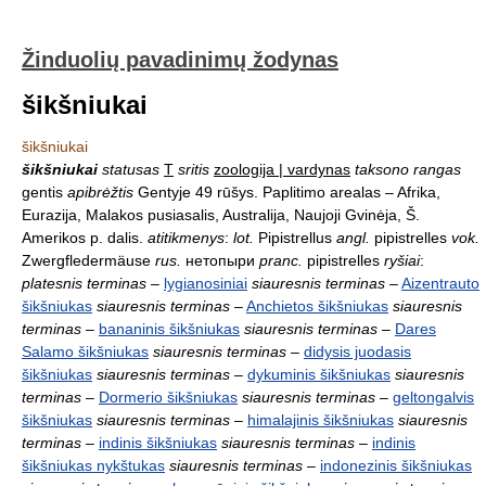
Žinduolių pavadinimų žodynas
šikšniukai
šikšniukai
šikšniukai
statusas
T
sritis
zoologija | vardynas
taksono rangas
gentis
apibrėžtis
Gentyje 49 rūšys. Paplitimo arealas – Afrika,
Eurazija, Malakos pusiasalis, Australija, Naujoji Gvinėja, Š.
Amerikos p. dalis.
atitikmenys
:
lot.
Pipistrellus
angl.
pipistrelles
vok.
Zwergfledermäuse
rus.
нетопыри
pranc.
pipistrelles
ryšiai
:
platesnis terminas
–
lygianosiniai
siauresnis terminas
–
Aizentrauto
šikšniukas
siauresnis terminas
–
Anchietos šikšniukas
siauresnis
terminas
–
bananinis šikšniukas
siauresnis terminas
–
Dares
Salamo šikšniukas
siauresnis terminas
–
didysis juodasis
šikšniukas
siauresnis terminas
–
dykuminis šikšniukas
siauresnis
terminas
–
Dormerio šikšniukas
siauresnis terminas
–
geltongalvis
šikšniukas
siauresnis terminas
–
himalajinis šikšniukas
siauresnis
terminas
–
indinis šikšniukas
siauresnis terminas
–
indinis
šikšniukas nykštukas
siauresnis terminas
–
indonezinis šikšniukas