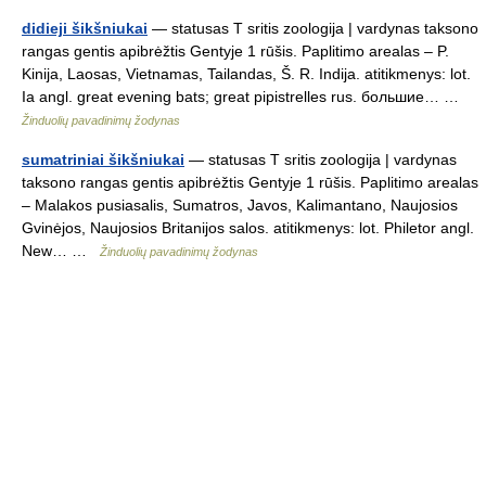
didieji šikšniukai
— statusas T sritis zoologija | vardynas taksono
rangas gentis apibrėžtis Gentyje 1 rūšis. Paplitimo arealas – P.
Kinija, Laosas, Vietnamas, Tailandas, Š. R. Indija. atitikmenys: lot.
Ia angl. great evening bats; great pipistrelles rus. большие… …
Žinduolių pavadinimų žodynas
sumatriniai šikšniukai
— statusas T sritis zoologija | vardynas
taksono rangas gentis apibrėžtis Gentyje 1 rūšis. Paplitimo arealas
– Malakos pusiasalis, Sumatros, Javos, Kalimantano, Naujosios
Gvinėjos, Naujosios Britanijos salos. atitikmenys: lot. Philetor angl.
New… …
Žinduolių pavadinimų žodynas